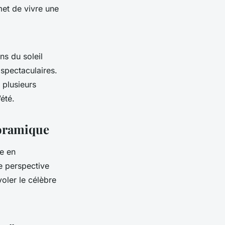
et de vivre une
ns du soleil
spectaculaires.
plusieurs
été.
noramique
re en
e perspective
oler le célèbre