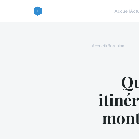
Accueil
Act
Accueil
›
Bon plan
Qu
itiné
mont