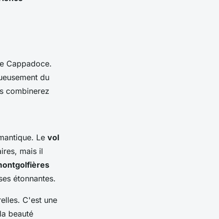
s de Cappadoce.
tueusement du
us combinerez
omantique. Le
vol
res, mais il
ontgolfières
uses étonnantes.
elles. C'est une
 la beauté