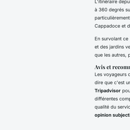
L'itinéraire dep
à 360 degrés sur
particulièrement
Cappadoce et d
En survolant ce 
et des jardins v
que les autres,
Avis et reco
Les voyageurs q
dire que c'est 
Tripadvisor
pour
différentes com
qualité du servi
opinion subject