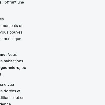
l, offrant une
ses
e moments de
, vous pouvez
 touristique.
eme
. Vous
s habitations
igeonniers
, où
s.
 une vue
es dorées et
ditionnel et un
rience