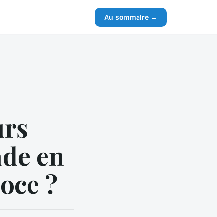
Au sommaire →
urs
ade en
oce ?