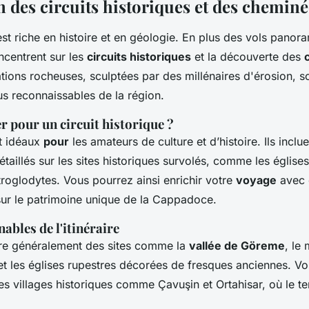
 des circuits historiques et des cheminé
t riche en histoire et en géologie. En plus des vols panora
oncentrent sur les
circuits historiques
et la découverte des
tions rocheuses, sculptées par des millénaires d'érosion, so
us reconnaissables de la région.
 pour un circuit historique ?
nt idéaux
pour
les amateurs de culture et d’histoire. Ils incl
aillés sur les sites historiques survolés, comme les églises
roglodytes. Vous pourrez ainsi enrichir votre
voyage
avec 
ur le patrimoine unique de la Cappadoce.
ables de l'itinéraire
uvre généralement des sites comme la
vallée de Göreme
, le
et les églises rupestres décorées de fresques anciennes. V
des villages historiques comme Çavuşin et Ortahisar, où le 