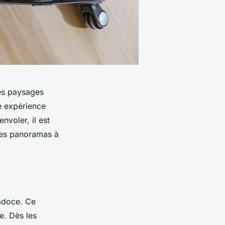
es paysages
e expérience
nvoler, il est
 des panoramas à
doce. Ce
e. Dès les