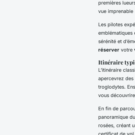
premières lueurs
vue imprenable 
Les pilotes exp
emblématiques d
sérénité et d’ém
réserver
votre
Itinéraire typ
L’itinéraire cl
apercevrez des 
troglodytes. Ens
vous découvrire
En fin de parcou
panoramique d
rosées, créant u
certificat de vo