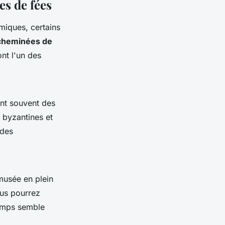
es de fées
miques, certains
cheminées de
nt l'un des
uent souvent des
 byzantines et
des
 musée en plein
ous pourrez
temps semble