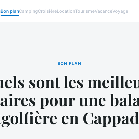
u
Bon plan
Camping
Croisière
Location
Tourisme
Vacance
Voyage
BON PLAN
els sont les meille
raires pour une bal
golfière en Cappad