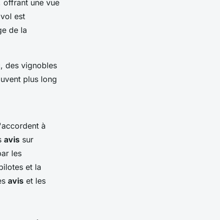
 offrant une vue
vol est
ge de la
c, des vignobles
ouvent plus long
'accordent à
es
avis
sur
ar les
lotes et la
les
avis
et les