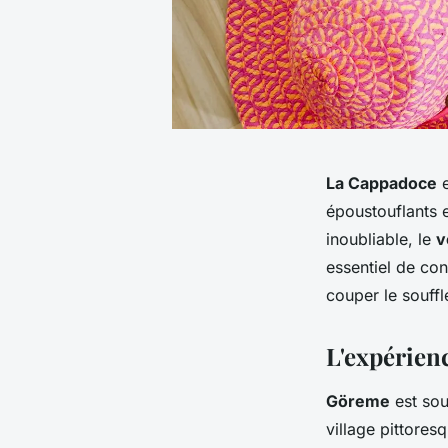
La Cappadoce
e
époustouflants 
inoubliable, le
v
essentiel de con
couper le souff
L'expérien
Göreme
est sou
village pittores