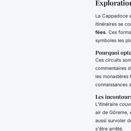
Exploration
La Cappadoce es
itinéraires se c
fées
. Ces forma
symboles les pl
Pourquoi opter
Ces circuits so
commentaires dét
les monastères t
connaissances s
Les incontourn
L’itinéraire co
air de Göreme, 
aussi survoler 
s'être arrêté.