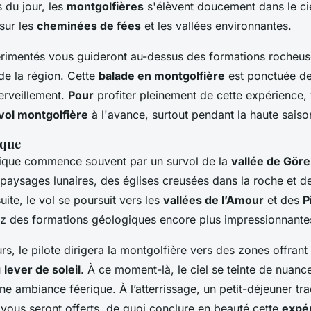
 du jour, les
montgolfières
s'élèvent doucement dans le cie
sur les
cheminées de fées
et les vallées environnantes.
érimentés vous guideront au-dessus des formations rocheu
e la région. Cette
balade en montgolfière
est ponctuée d
erveillement.
Pour
profiter pleinement de cette expérience
vol montgolfière
à l'avance, surtout pendant la haute saison
ique
assique commence souvent par un survol de la
vallée de Gör
paysages lunaires, des églises creusées dans la roche et de
uite, le vol se poursuit vers les
vallées de l’Amour
et des
P
z des formations géologiques encore plus impressionnante
rs, le pilote dirigera la montgolfière vers des zones offrant
u
lever de soleil
. À ce moment-là, le ciel se teinte de nuanc
ne ambiance féerique. À l’atterrissage, un petit-déjeuner tra
l vous seront offerts, de quoi conclure en beauté cette
expé