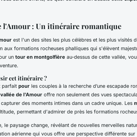
e l'Amour : Un itinéraire romantique
Amour
est l'un des sites les plus célèbres et les plus visité
om aux formations rocheuses phalliques qui s'élèvent majes
pour un
tour en montgolfière
au-dessus de cette vallée, vo
venture.
ir cet itinéraire ?
t parfait
pour
les couples à la recherche d’une escapade r
a
vallée de l'Amour
offre non seulement des vues spectaculai
 capturer des moments intimes dans un cadre unique. Les
m
altitude, permettant d'admirer de près les formations roche
, le paysage change, révélant de nouvelles merveilles natur
ation aérienne qui vous offre une perspective différente sur