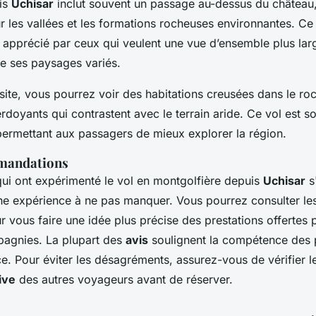
uis
Uchisar
inclut souvent un passage au-dessus du château,
 les vallées et les formations rocheuses environnantes. Ce 
 apprécié par ceux qui veulent une vue d’ensemble plus lar
e ses paysages variés.
site, vous pourrez voir des habitations creusées dans le ro
erdoyants qui contrastent avec le terrain aride. Ce vol est s
 permettant aux passagers de mieux explorer la région.
mmandations
ui ont expérimenté le vol en montgolfière depuis
Uchisar
s
une expérience à ne pas manquer. Vous pourrez consulter l
 vous faire une idée plus précise des prestations offertes p
pagnies. La plupart des
avis
soulignent la compétence des pi
ce. Pour éviter les désagréments, assurez-vous de vérifier 
ive
des autres voyageurs avant de réserver.