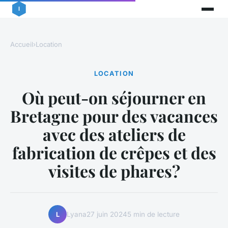
Accueil
›
Location
LOCATION
Où peut-on séjourner en
Bretagne pour des vacances
avec des ateliers de
fabrication de crêpes et des
visites de phares?
Lyana
27 juin 2024
5 min de lecture
L