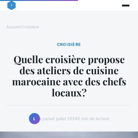
Accueil
›
Croisière
CROISIÈRE
Quelle croisière propose
des ateliers de cuisine
marocaine avec des chefs
locaux?
Lyana
4 juillet 2024
5 min de lecture
L