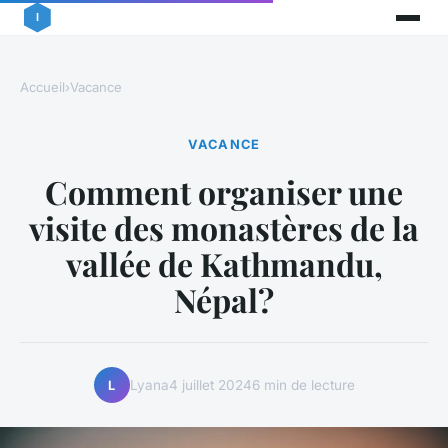
Accueil
›
Vacance
VACANCE
Comment organiser une
visite des monastères de la
vallée de Kathmandu,
Népal?
Lyana
4 juillet 2024
6 min de lecture
L